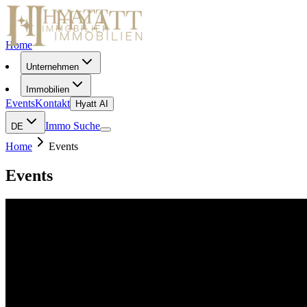
Home
Unternehmen
Immobilien
Events
Kontakt
Hyatt AI
Immo Suche
DE
Home
Events
Events