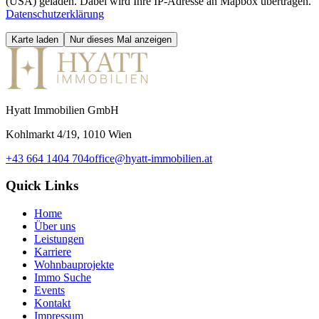
(USA) geladen. Dabei wird Ihre IP-Adresse an Mapbox übertragen.
Datenschutzerklärung
Karte laden
Nur dieses Mal anzeigen
Hyatt Immobilien GmbH
Kohlmarkt 4/19, 1010 Wien
+43 664 1404 704
office@hyatt-immobilien.at
Quick Links
Home
Über uns
Leistungen
Karriere
Wohnbauprojekte
Immo Suche
Events
Kontakt
Impressum